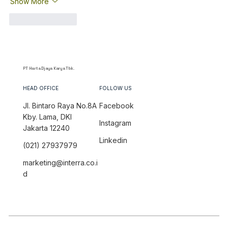
Show More
Like
Reply
PT Harta Djaya Karya Tbk.
HEAD OFFICE
FOLLOW US
Jl. Bintaro Raya No.8A
Facebook
Kby. Lama, DKI
Instagram
Jakarta 12240
Linkedin
(021) 27937979
marketing@interra.co.i
d